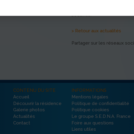
simulation est pour nous une
, 
préparation des secours
.
sécurité
> Retour aux actualités
Partager sur les réseaux soc
CONTENU DU SITE
INFORMATIONS
Accueil
Mentions légales
Découvrir la résidence
Politique de confidentialité
Galerie photos
Politique cookies
Actualités
Le groupe S.E.D.N.A. France
Contact
Foire aux questions
Liens utiles