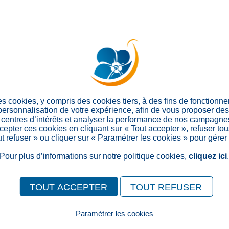
,
… tout
aérienne
ambulance
d’un
incendie en établisse
🚒 Une immersion totale
L’équipe de la résidence a é
, sans en connaître 
simulée
tester les
, les
réflexes
proc
dans un contexte
authentiq
cette mise en situation a per
es cookies, y compris des cookies tiers, à des fins de fonctionn
💪 Une coordination exemp
 personnalisation de votre expérience, afin de vous proposer de
centres d’intérêts et analyser la performance de nos campagnes
Les
o
pompiers volontaires
epter ces cookies en cliquant sur « Tout accepter », refuser tou
enchaînant les manœuvres 
out refuser » ou cliquer sur « Paramétrer les cookies » pour gérer
cette intervention fut l’occa
, les
d’évacuation
protocole
Pour plus d’informations sur notre politique cookies,
cliquez ici
en temps réel.
interservices
🙏 Une collaboration préci
TOUT ACCEPTER
TOUT REFUSER
Nous remercions chaleureu
de cet exercice indispensable
Paramétrer les cookies
leur
et l
professionnalisme
Pour consulter notre politique cookies, cliquez ici