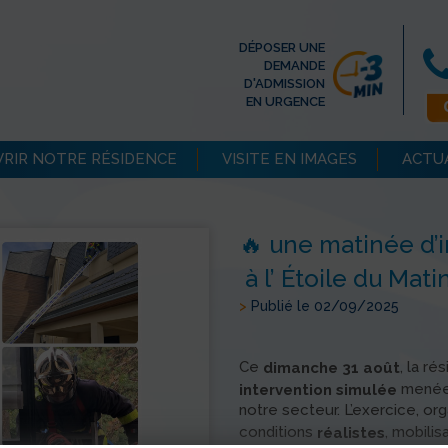
DÉPOSER UNE
DEMANDE
D'ADMISSION
EN URGENCE
RIR NOTRE RÉSIDENCE
VISITE EN IMAGES
ACTU
🔥 une matinée d’
à l’ Étoile du Mati
>
Publié le 02/09/2025
Ce
, la r
dimanche 31 août
menée
intervention simulée
notre secteur. L’exercice, or
conditions
, mobili
réalistes