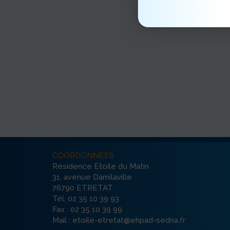
COORDONNÉES
Résidence Etoile du Matin
31, avenue Damilaville
76790 ETRETAT
Tél. 02 35 10 39 93
Fax : 02 35 10 39 99
Mail : etoile-etretat@ehpad-sedna.fr