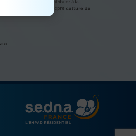
 manière concrète de contribuer à la
tout en renforçant notre propre
culture de
iaux