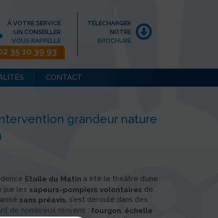
À VOTRE SERVICE
TÉLÉCHARGER
UN CONSEILLER
NOTRE
VOUS RAPPELLE
BROCHURE
02 35 10 39 93
ALITÉS
CONTACT
intervention grandeur nature
n
ésidence
a été le théâtre d’une
Étoile du Matin
 par les
de
sapeurs-pompiers volontaires
ganisé
, s’est déroulé dans des
sans préavis
sant de nombreux moyens :
,
fourgon
échelle