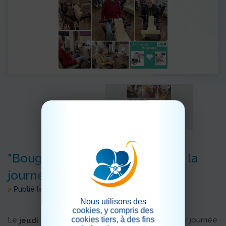
"Bouger pour bien commencer la
journée "
>
Publié le 03/10/2025
Nous utilisons des
cookies, y compris des
cookies tiers, à des fins
Le
, les résidents ont débuté leur journée
jeudi 2 octobre