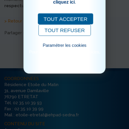
cliquez ici
.
du rythme de chacun.
respectueuse
TOUT ACCEPTER
> Retour aux actualités
TOUT REFUSER
Partager sur les réseaux sociaux
Paramétrer les cookies
Pour consulter notre politique cookies,
cliquez ici
COORDONNÉES
Résidence Etoile du Matin
31, avenue Damilaville
76790 ETRETAT
Tél. 02 35 10 39 93
Fax : 02 35 10 39 99
Mail : etoile-etretat@ehpad-sedna.fr
CONTENU DU SITE