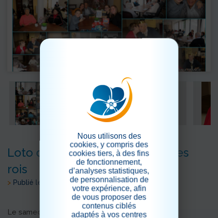
Nous utilisons des
cookies, y compris des
Loto des familles et galettes des
cookies tiers, à des fins
de fonctionnement,
rois
d’analyses statistiques,
de personnalisation de
>
Publié le 31/01/2019
votre expérience, afin
de vous proposer des
contenus ciblés
Le samedi 26 janvier,
adaptés à vos centres