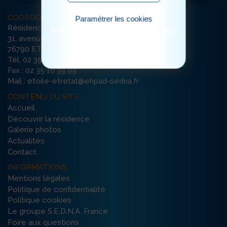
COORDONNÉES
Paramétrer les cookies
Résidence Etoile du Matin
Pour consulter notre politique cookies,
31, avenue Damilaville
cliquez ici
76790 ETRETAT
Tél. 02 35 10 39 93
Fax : 02 35 10 39 99
Mail : etoile-etretat@ehpad-sedna.fr
CONTENU DU SITE
Accueil
Découvrir la résidence
Galerie photos
Actualités
Contact
INFORMATIONS
Mentions légales
Politique de confidentialité
Politique cookies
Le groupe S.E.D.N.A. France
Foire aux questions