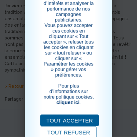
d’intérêts et analyser la
Janvier est généralement synonyme d’épiphanie. La
performance de nos
tradition veut que nous partagions la galette des rois
campagnes
ensemble. Les résidents, leurs familles et en compagnie
publicitaires.
des enfants ont aussi pu jouer ensemble à notre
Vous pouvez accepter
ces cookies en
traditionnelle loto des familles. Ensuite, nous nous
cliquant sur « Tout
sommes réunis pour déguster la galette des rois Tous
accepter », refuser tous
n’ont pas eu la chance de tomber sur la fève, et de revêtir
les cookies en cliquant
la couronne qui en est l’apanage, mais le plaisir d’être
sur « tout refuser » ou
ensemble et la qualité des galettes ont fait l’unanimité !
cliquer sur «
Cette animation s'est déroulée dans une ambiance
Paramétrer les cookies
» pour gérer vos
sympathique et festive.
préférences.
Pour plus
> Retour aux actualités
d’informations sur
notre politique cookies,
Partager sur les réseaux sociaux
cliquez ici
.
TOUT ACCEPTER
TOUT REFUSER