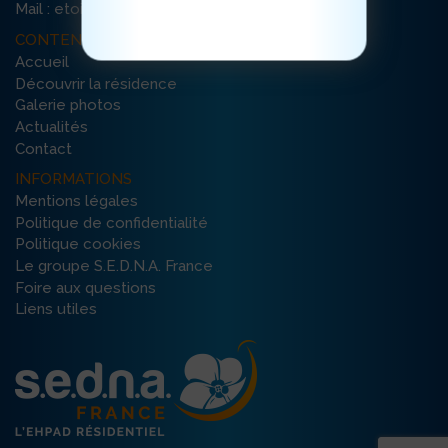
cliquez ici
Mail : etoile-etretat@ehpad-sedna.fr
CONTENU DU SITE
Accueil
Découvrir la résidence
Galerie photos
Actualités
Contact
INFORMATIONS
Mentions légales
Politique de confidentialité
Politique cookies
Le groupe S.E.D.N.A. France
Foire aux questions
Liens utiles