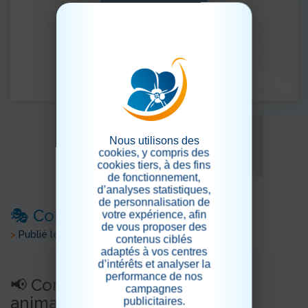
Nous utilisons des
cookies, y compris des
cookies tiers, à des fins
de fonctionnement,
d’analyses statistiques,
de personnalisation de
🎭 Commission animation
votre expérience, afin
de vous proposer des
>
Publié le 02/04/2026
contenus ciblés
adaptés à vos centres
d’intérêts et analyser la
performance de nos
📢 Construisons ensemble les
campagnes
animations !
publicitaires.