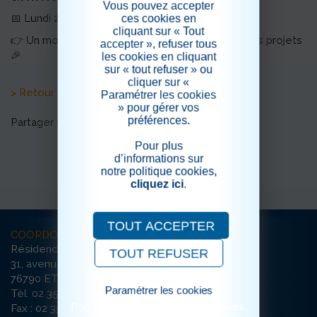
Vous pouvez accepter
📅 Lundi 27 avril vers 16h15
ces cookies en
cliquant sur « Tout
👉 Un moment participatif pour imaginer les futurs projets
accepter », refuser tous
🎉
les cookies en cliquant
sur « tout refuser » ou
cliquer sur «
> Retour aux actualités
Paramétrer les cookies
» pour gérer vos
préférences.
Partager sur les réseaux sociaux
Pour plus
d’informations sur
notre politique cookies,
cliquez ici
.
TOUT ACCEPTER
COORDONNÉES
Résidence Etoile du Matin
TOUT REFUSER
31, avenue Damilaville
76790 ETRETAT
Paramétrer les cookies
Tél. 02 35 10 39 93
Pour consulter notre politique cookies,
Fax : 02 35 10 39 99