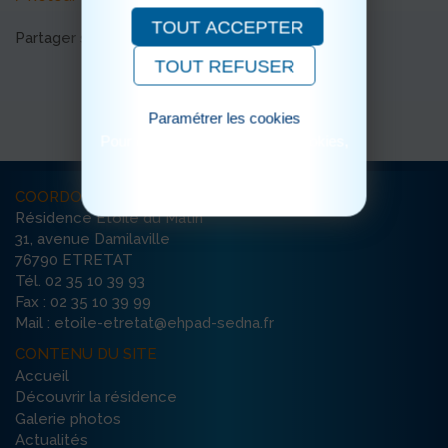
TOUT ACCEPTER
Partager sur les réseaux sociaux
TOUT REFUSER
Paramétrer les cookies
Pour consulter notre politique cookies,
cliquez ici
COORDONNÉES
Résidence Etoile du Matin
31, avenue Damilaville
76790 ETRETAT
Tél. 02 35 10 39 93
Fax : 02 35 10 39 99
Mail : etoile-etretat@ehpad-sedna.fr
CONTENU DU SITE
Accueil
Découvrir la résidence
Galerie photos
Actualités