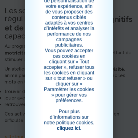
de personnalisation de
votre expérience, afin
Les soignantes proposent
de vous proposer des
régulièrement des
contenus ciblés
ateliers cognitifs
adaptés à vos centres
, adaptés aux
et de motricité
d’intérêts et analyser la
performance de nos
capacités de chacun.
campagnes
publicitaires.
Au programme :
jeux de réflexion, exercices de
Vous pouvez accepter
, permettant de
motricité, puzzles et activités ludiques
ces cookies en
stimuler la mémoire et la concentration.
cliquant sur « Tout
accepter », refuser tous
Un atelier original a été proposé : le
,
scrabble revisité
les cookies en cliquant
animé par Nathalie. Les résidents ont pu jouer avec les
sur « tout refuser » ou
mots en toute simplicité :
cliquer sur «
Paramétrer les cookies
trouver des mots
» pour gérer vos
jouer avec les rimes
préférences.
retrouver des mots à partir d’une lettre
Pour plus
Ces activités favorisent la participation sans mise en
d’informations sur
difficulté, dans un cadre rassurant.
notre politique cookies,
cliquez ici
.
> Retour aux actualités