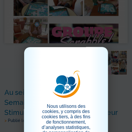
Au sein de l’Unité Protégée
Semaine du 27 mars au 4 avril :
Nous utilisons des
Stimuler les capacités en douceur
cookies, y compris des
cookies tiers, à des fins
>
Publié le 07/04/2026
de fonctionnement,
d’analyses statistiques,