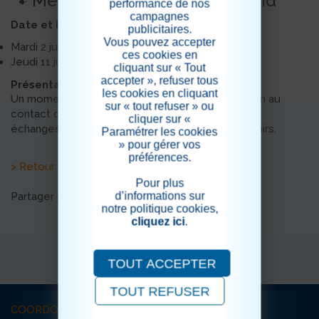
🐾 Médiation animale avec Astrid
performance de nos
campagnes
Date et horaire :
publicitaires.
Vous pouvez accepter
Mardi 2 juin à 14h45 (Unité Protégée)
ces cookies en
Jeudi 11 juin à 14h45 (Unité Ouverte)
cliquant sur « Tout
accepter », refuser tous
Présentation :
les cookies en cliquant
Un moment privilégié de partage et de stimulation au
sur « tout refuser » ou
contact des animaux, favorisant le bien-être, les
cliquer sur «
échanges, la communication et l’éveil des souvenirs.
Paramétrer les cookies
» pour gérer vos
préférences.
> Retour aux actualités
Pour plus
d’informations sur
Partager sur les réseaux sociaux
notre politique cookies,
cliquez ici
.
TOUT ACCEPTER
TOUT REFUSER
COORDONNÉES