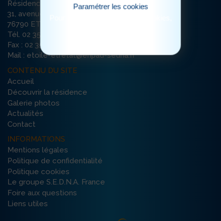
Résidence Etoile du Matin
Paramétrer les cookies
31, avenue Damilaville
Pour consulter notre politique cookies,
76790 ETRETAT
cliquez ici
Tél. 02 35 10 39 93
Fax : 02 35 10 39 99
Mail : etoile-etretat@ehpad-sedna.fr
CONTENU DU SITE
Accueil
Découvrir la résidence
Galerie photos
Actualités
Contact
INFORMATIONS
Mentions légales
Politique de confidentialité
Politique cookies
Le groupe S.E.D.N.A. France
Foire aux questions
Liens utiles