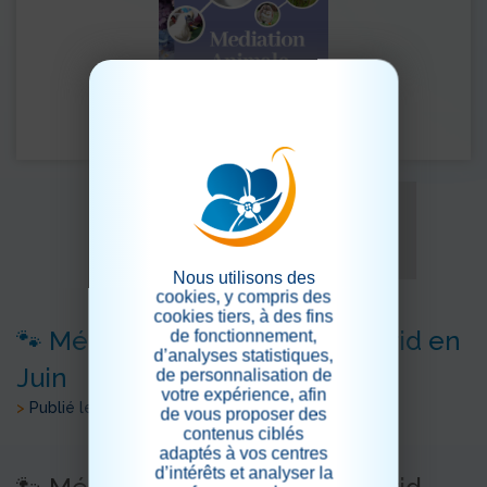
Nous utilisons des
cookies, y compris des
cookies tiers, à des fins
🐾 Médiation animale avec Astrid en
de fonctionnement,
d’analyses statistiques,
Juin
de personnalisation de
votre expérience, afin
>
Publié le 02/06/2026
de vous proposer des
contenus ciblés
adaptés à vos centres
d’intérêts et analyser la