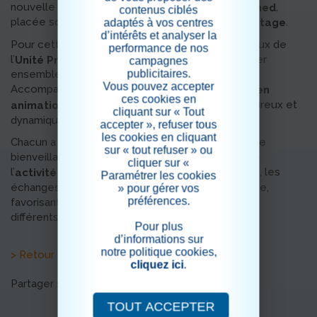
nouvelle séance de
,
vélo thérapeutique Motomed
contenus ciblés
placée sous le signe de la
et du
.
convivialité
partage
adaptés à vos centres
d’intérêts et analyser la
Pour cette occasion, les del’unit é ouverte et ceux de
performance de nos
l’
se sont retrouvés pour pratiquer
Unité Protégée
campagnes
publicitaires.
ensemble cette activité appréciée de tous.
Vous pouvez accepter
Accompagnés par
et
, nos
Alicia
Zoé
stagiaires en
ces cookies en
, ils ont pu profiter d’un moment chaleureux et
animation
cliquant sur « Tout
dynamique.
accepter », refuser tous
les cookies en cliquant
Chacun a pédalé à son
, dans une ambiance
rythme
sur « tout refuser » ou
bienveillante, tout en bénéficiant des bienfaits de
cliquer sur «
l’
. Les encouragements, les
activité physique douce
Paramétrer les cookies
échanges et les sourires ont rythmé cette séance,
» pour gérer vos
préférences.
favorisant les rencontres entre les résidents des
différents services.
Pour plus
d’informations sur
notre politique cookies,
> Retour aux actualités
cliquez ici
.
Partager sur les réseaux sociaux
TOUT ACCEPTER