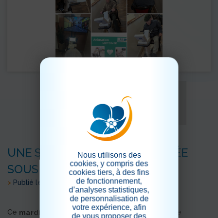
UNE SÉANCE MOTOMED PLACÉE
Nous utilisons des
cookies, y compris des
SOUS LE SIGNE DU PARTAGE
cookies tiers, à des fins
de fonctionnement,
>
Publié le 02/06/2026
d’analyses statistiques,
de personnalisation de
votre expérience, afin
Ce
, les résidents ont participé à une
mardi 12 mai
de vous proposer des