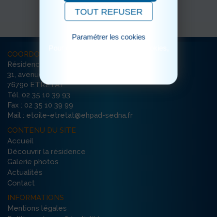
TOUT REFUSER
Paramétrer les cookies
Pour consulter notre politique cookies,
COORDONNÉES
cliquez ici
Résidence Etoile du Matin
31, avenue Damilaville
76790 ETRETAT
Tél. 02 35 10 39 93
Fax : 02 35 10 39 99
Mail : etoile-etretat@ehpad-sedna.fr
CONTENU DU SITE
Accueil
Découvrir la résidence
Galerie photos
Actualités
Contact
INFORMATIONS
Mentions légales