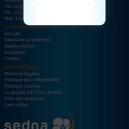
76790 ETRETAT
Pour consulter notre politique cookies,
Tél. 02 35 10 39 93
cliquez ici
Fax : 02 35 10 39 99
Mail : etoile-etretat@ehpad-sedna.fr
CONTENU DU SITE
Accueil
Découvrir la résidence
Galerie photos
Actualités
Contact
INFORMATIONS
Mentions légales
Politique de confidentialité
Politique cookies
Le groupe S.E.D.N.A. France
Foire aux questions
Liens utiles