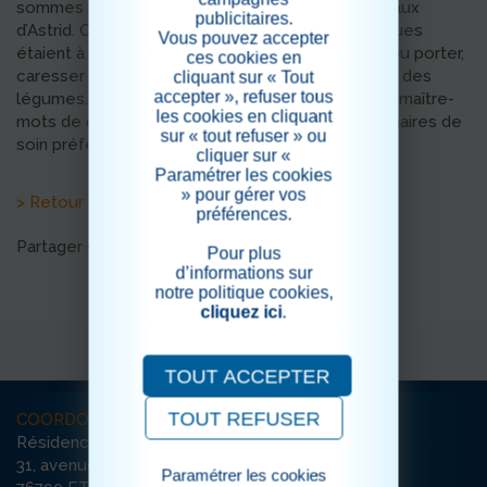
sommes tous réunis, nombreux, autour des animaux
publicitaires.
d’Astrid. Chien, chat, cochons d’inde, lapins et tortues
Vous pouvez accepter
étaient à l’honneur. Tour à tour, les résidents ont pu porter,
ces cookies en
caresser et brosser les animaux ainsi que couper des
cliquant sur « Tout
accepter », refuser tous
légumes. Attendrissement, joie, relaxation furent maître-
les cookies en cliquant
mots de ce moment si important avec nos partenaires de
sur « tout refuser » ou
soin préférés.
cliquer sur «
Paramétrer les cookies
» pour gérer vos
> Retour aux actualités
préférences.
Partager sur les réseaux sociaux
Pour plus
d’informations sur
notre politique cookies,
cliquez ici
.
TOUT ACCEPTER
TOUT REFUSER
COORDONNÉES
Résidence Etoile du Matin
31, avenue Damilaville
Paramétrer les cookies