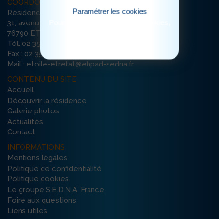
COORDONNÉES
Paramétrer les cookies
Résidence Etoile du Matin
Pour consulter notre politique cookies,
31, avenue Damilaville
cliquez ici
76790 ETRETAT
Tél. 02 35 10 39 93
Fax : 02 35 10 39 99
Mail : etoile-etretat@ehpad-sedna.fr
CONTENU DU SITE
Accueil
Découvrir la résidence
Galerie photos
Actualités
Contact
INFORMATIONS
Mentions légales
Politique de confidentialité
Politique cookies
Le groupe S.E.D.N.A. France
Foire aux questions
Liens utiles