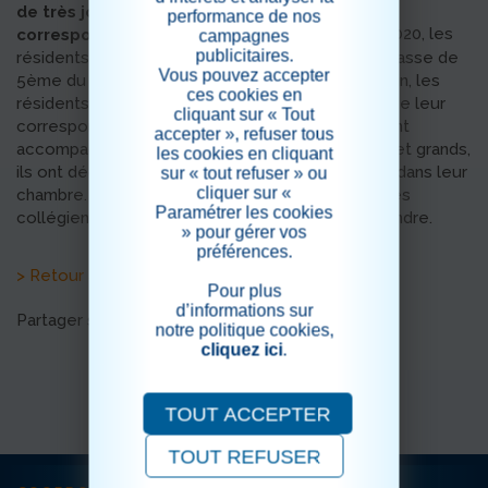
de très jolies lettres pour leurs
performance de nos
Depuis le mois de décembre 2020, les
correspondants.
campagnes
publicitaires.
résidents ont échangé avec des collégiens en classe de
Vous pouvez accepter
5ème du Collège Paul Bert de Fécamp. Début juin, les
ces cookies en
résidents étaient heureux d’avoir des nouvelles de leur
cliquant sur « Tout
correspondant. Quelques lettres des enfants sont
accepter », refuser tous
accompagnées de dessins. Pour certains, petits et grands,
les cookies en cliquant
ils ont décidé de garder la lettre précieusement dans leur
sur « tout refuser » ou
cliquer sur «
chambre. D’autres aiment qu’on leur lise ce que les
Paramétrer les cookies
collégiens ont écrit. Tous ont souhaité leur répondre.
» pour gérer vos
préférences.
> Retour aux actualités
Pour plus
d’informations sur
Partager sur les réseaux sociaux
notre politique cookies,
cliquez ici
.
TOUT ACCEPTER
TOUT REFUSER