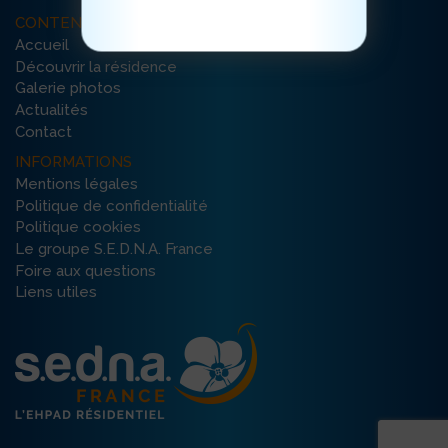
CONTENU DU SITE
Accueil
Découvrir la résidence
Galerie photos
Actualités
Contact
INFORMATIONS
Mentions légales
Politique de confidentialité
Politique cookies
Le groupe S.E.D.N.A. France
Foire aux questions
Liens utiles