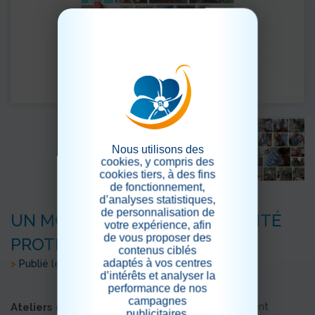
Nous utilisons des
cookies, y compris des
cookies tiers, à des fins
de fonctionnement,
d’analyses statistiques,
de personnalisation de
UN MOIS D’ANIMATIONS À L’UNITÉ
votre expérience, afin
de vous proposer des
PROTÉGÉE ( PARTIE 2)
contenus ciblés
adaptés à vos centres
>
Publié le 04/10/2024
d’intérêts et analyser la
performance de nos
campagnes
Les résidents ont
Ateliers de la Vie Quotidienne :
publicitaires.