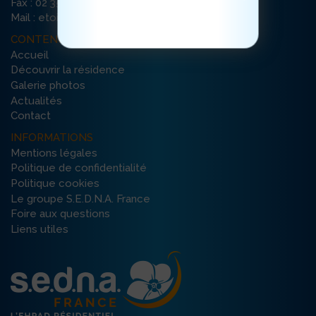
Fax : 02 35 10 39 99
cliquez ici
Mail : etoile-etretat@ehpad-sedna.fr
CONTENU DU SITE
Accueil
Découvrir la résidence
Galerie photos
Actualités
Contact
INFORMATIONS
Mentions légales
Politique de confidentialité
Politique cookies
Le groupe S.E.D.N.A. France
Foire aux questions
Liens utiles