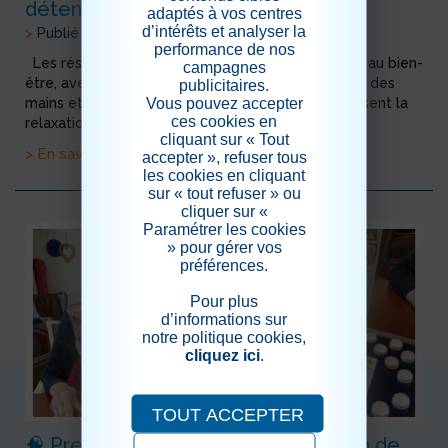
détente
adaptés à vos centres
d’intérêts et analyser la
>
Publié le 18/06/2026
performance de nos
Les résidents ont profité de moments consacrés au bien-
campagnes
être, avec des séances de manucure, de massage des
publicitaires.
Vous pouvez accepter
mains et de détente. Ces temps privilégiés favorisent la
ces cookies en
relaxation, le conf...
cliquant sur « Tout
> En savoir plus
accepter », refuser tous
les cookies en cliquant
sur « tout refuser » ou
cliquer sur «
Paramétrer les cookies
» pour gérer vos
préférences.
Pour plus
d’informations sur
notre politique cookies,
cliquez ici
.
TOUT ACCEPTER
🧠 Première quinzaine de juin au sein de