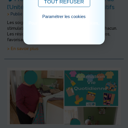
TOUT REFUSER
l’Unité Protégée – Les ateliers cognitifs
>
Publié le 18/06/2026
Paramétrer les cookies
Les soignantes ont proposé plusieurs activités de
Pour consulter notre politique cookies,
cliquez ici
stimulation cognitive adaptées aux capacités de chacun.
Les résidents ont participé à des parties de dominos,
favorisant l’attention, la r&eac...
> En savoir plus