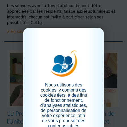
Les séances avec la Tovertafel continuent d’être
appréciées par les résidents. Grâce aux jeux lumineux et
interactifs, chacun est invité à participer selon ses
possibilités. Cette...
> En savoir plus
Nous utilisons des
cookies, y compris des
cookies tiers, à des fins
de fonctionnement,
d’analyses statistiques,
de personnalisation de
💆‍♀️ Première quinzaine de juin au sein de
votre expérience, afin
de vous proposer des
l’Unité Protégée – Atelier bien-être et
contenus ciblés