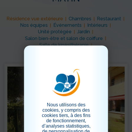
Résidence vue extérieure
Chambres
Restaurant
|
|
|
Nos équipes
Événements
Intérieurs
|
|
|
Unité protégée
Jardin
|
|
Salon bien-être et salon de coiffure
|
Salle de kinésithérapie
|
Nous utilisons des
cookies, y compris des
cookies tiers, à des fins
de fonctionnement,
d’analyses statistiques,
de personnalisation de