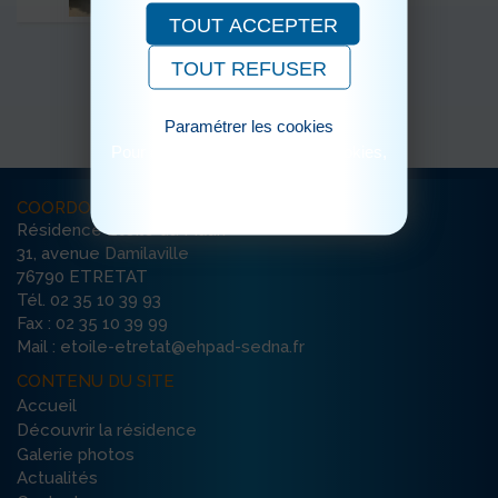
TOUT ACCEPTER
TOUT REFUSER
Paramétrer les cookies
Pour consulter notre politique cookies,
cliquez ici
COORDONNÉES
Résidence Etoile du Matin
31, avenue Damilaville
76790 ETRETAT
Tél. 02 35 10 39 93
Fax : 02 35 10 39 99
Mail : etoile-etretat@ehpad-sedna.fr
CONTENU DU SITE
Accueil
Découvrir la résidence
Galerie photos
Actualités