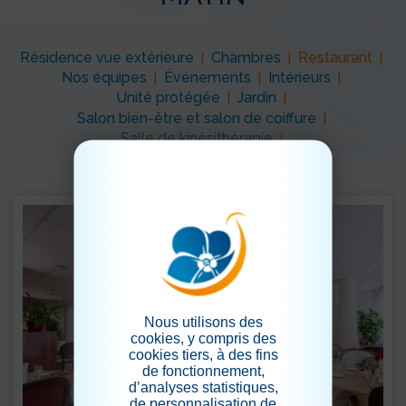
Résidence vue extérieure
Chambres
Restaurant
|
|
|
Nos équipes
Événements
Intérieurs
|
|
|
Unité protégée
Jardin
|
|
Salon bien-être et salon de coiffure
|
Salle de kinésithérapie
|
Nous utilisons des
cookies, y compris des
cookies tiers, à des fins
de fonctionnement,
d’analyses statistiques,
de personnalisation de