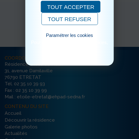
TOUT ACCEPTER
TOUT REFUSER
Paramétrer les cookies
Pour consulter notre politique cookies,
cliquez ici
COORDONNÉES
Résidence Etoile du Matin
31, avenue Damilaville
76790 ETRETAT
Tél. 02 35 10 39 93
Fax : 02 35 10 39 99
Mail : etoile-etretat@ehpad-sedna.fr
CONTENU DU SITE
Accueil
Découvrir la résidence
Galerie photos
Actualités