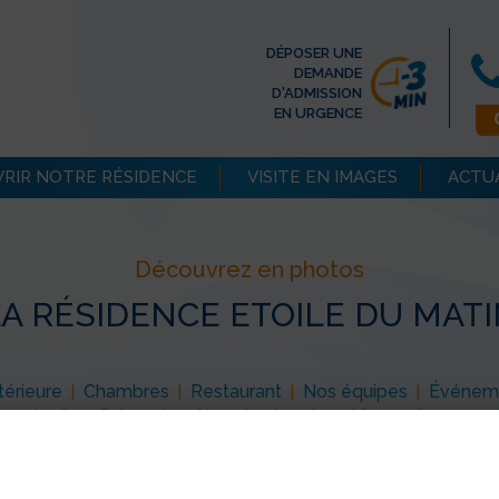
DÉPOSER UNE
DEMANDE
D'ADMISSION
EN URGENCE
RIR NOTRE RÉSIDENCE
VISITE EN IMAGES
ACTU
Découvrez en photos
A RÉSIDENCE ETOILE DU MAT
érieure
Chambres
Restaurant
Nos équipes
Événem
|
|
|
|
e
Jardin
Salon bien-être et salon de coiffure
Salle de k
|
|
|