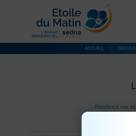
ACCUEIL
DÉCOUV
L
Résidence vue ext
Unité protégé