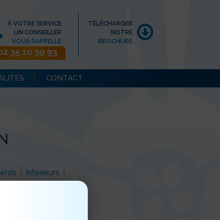
À VOTRE SERVICE
TÉLÉCHARGER
UN CONSEILLER
NOTRE
VOUS RAPPELLE
BROCHURE
02 35 10 39 93
ALITÉS
CONTACT
IN
ents
Intérieurs
|
|
inésithérapie
|